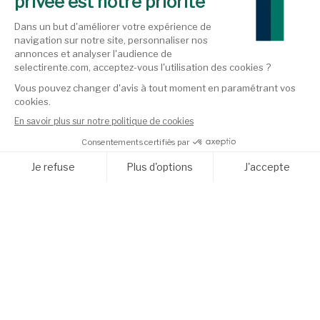
Agence SHAN
+33 (0)6 28 81 30 83
alienor.kuentz@shan.fr