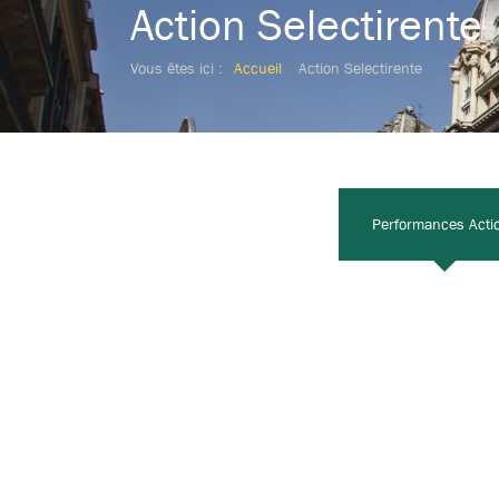
Action Selectirente
Vous êtes ici :
Accueil
Action Selectirente
Performances Acti