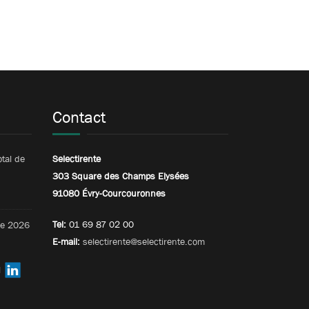
Contact
otal de
Selectirente
303 Square des Champs Elysées
91080 Évry-Courcouronnes
Tel:
01 69 87 02 00
tre 2026
E-mail:
selectirente@selectirente.com
l