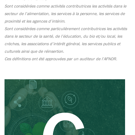
Sont considérées comme activités contributrices les activités dans le
secteur de l’alimentation, les services à la personne, les services de
proximité et les agences d’intérim.
Sont considérées comme particulièrement contributrices les activités
dans le secteur de la santé, de l’éducation, du bio et/ou local, les
crèches, les associations d’intérêt général, les services publics et
culturels ainsi que de réinsertion.
Ces définitions ont été approuvées par un auditeur de l’AFNOR.