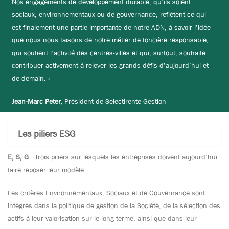
Nos engagements de développement durable, qu’ils soient
sociaux, environnementaux ou de gouvernance, reflètent ce qui
est finalement une partie importante de notre ADN, à savoir l’idée
que nous nous faisons de notre métier de foncière responsable,
qui soutient l’activité des centres-villes et qui, surtout, souhaite
contribuer activement à relever les grands défis d’aujourd’hui et
de demain. »
Jean-Marc Peter,
Président de Selectirente Gestion
Les piliers ESG
E, S, G
: Trois piliers sur lesquels les entreprises doivent aujourd’hui
faire reposer leur modèle.
Les critères Environnementaux, Sociaux et de Gouvernance sont
intégrés dans la politique de gestion de la Société, de la sélection des
actifs à leur valorisation sur le long terme, ainsi que dans leur