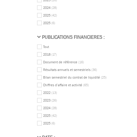
2023
(26)
2024
(28)
2025
(42)
2025
(6)
PUBLICATIONS FINANCIERES :
Tout
2018
(17)
Document de référence
(16)
Résultats annuels et semestriels
(36)
Bilan semestriel du contrat de liquidité
(25)
Chiffres d’affaire et activité
(65)
2022
(13)
2023
(26)
2024
(28)
2025
(42)
2025
(6)